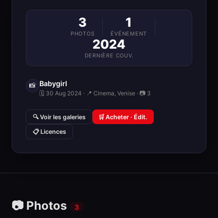
3
1
PHOTOS
ÉVÉNEMENT
2024
DERNIÈRE COUV.
Babygirl
📸
🗓 30 Aug 2024 · 📍 Cinema, Venise · 📷 3
🔍 Voir les galeries
🛒 Acheter · Édit.
📋 Licences
📷 Photos
3