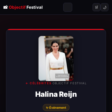
📸
Objectif
Festival
🌙
🛒
← CÉLÉBRITÉS
·
OBJECTIF FESTIVAL
Halina Reijn
✨ Événement