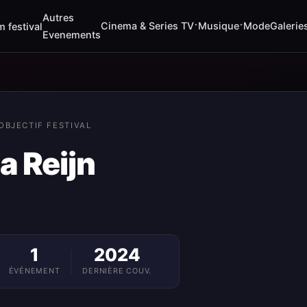
Autres
Cinema & Series TV
Musique
Mode
Galerie
m festival
▾
▾
Evenements
OBJECTIF FESTIVAL
a Reijn
1
2024
ÉVÉNEMENT
DERNIÈRE COUV.