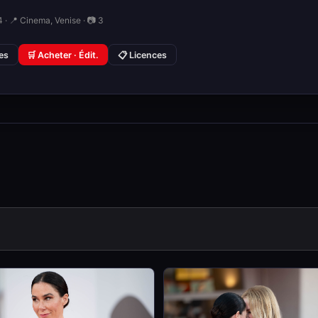
 · 📍 Cinema, Venise · 📷 3
ies
🛒 Acheter · Édit.
📋 Licences