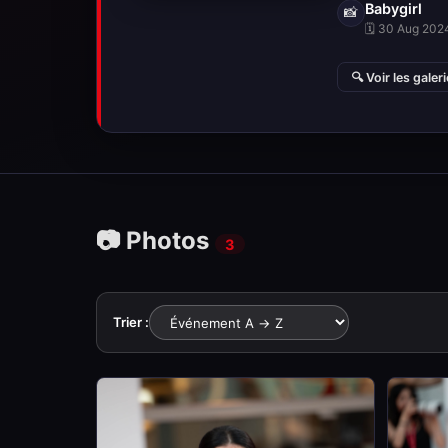
Babygirl
📸
🗓 30 Aug 2024
🔍 Voir les galer
📷 Photos
3
Trier :