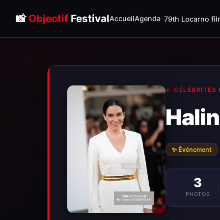
📸
Objectif
Festival
Accueil
Agenda
79th Locarno fil
← CÉLÉBRITÉS
·
Halin
✨ Événement
3
PHOTOS