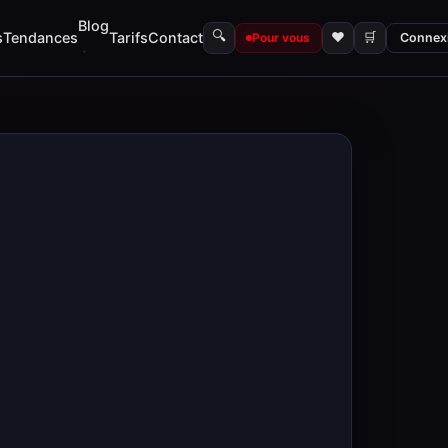
Blog
🔍
s
Tendances
Tarifs
Contact
♥
🛒
Pour vous
Connex