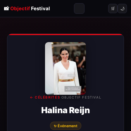
📸
Objectif
Festival
🌙
🛒
← CÉLÉBRITÉS
·
OBJECTIF FESTIVAL
Halina Reijn
✨ Événement