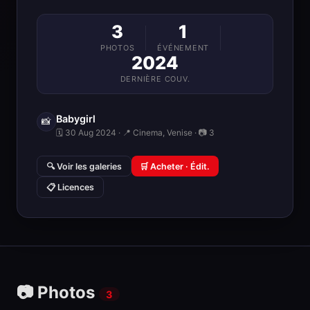
3
1
PHOTOS
ÉVÉNEMENT
2024
DERNIÈRE COUV.
Babygirl
📸
🗓 30 Aug 2024 · 📍 Cinema, Venise · 📷 3
🔍 Voir les galeries
🛒 Acheter · Édit.
📋 Licences
📷 Photos
3