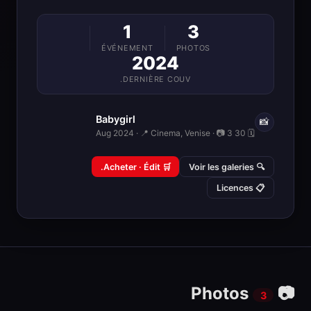
1
3
ÉVÉNEMENT
PHOTOS
2024
DERNIÈRE COUV.
Babygirl
📸
🗓 30 Aug 2024 · 📍 Cinema, Venise · 📷 3
🛒 Acheter · Édit.
🔍 Voir les galeries
📋 Licences
📷 Photos
3