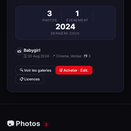
3
1
PHOTOS
ÉVÉNEMENT
2024
DERNIÈRE COUV.
Babygirl
📸
🗓 30 Aug 2024 · 📍 Cinema, Venise · 📷 3
🔍 Voir les galeries
🛒 Acheter · Édit.
📋 Licences
📷 Photos
3