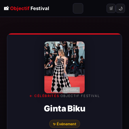
📸
Objectif
Festival
🌙
🛒
← CÉLÉBRITÉS
·
OBJECTIF FESTIVAL
Ginta Biku
✨ Événement