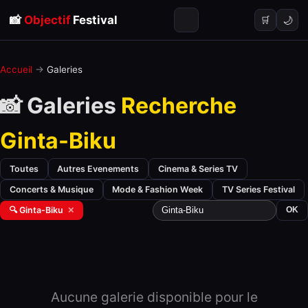
📸
Objectif
Festival
🌙
🛒
Accueil
→
Galeries
📸 Galeries
Recherche
Ginta-Biku
Toutes
Autres Evenements
Cinema & Series TV
Concerts & Musique
Mode & Fashion Week
TV Series Festival
🔍 Ginta-Biku
✕
OK
Aucune galerie disponible pour le