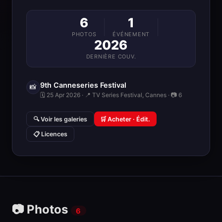
6
1
PHOTOS
ÉVÉNEMENT
2026
DERNIÈRE COUV.
9th Canneseries Festival
📸
🗓 25 Apr 2026 · 📍 TV Series Festival, Cannes · 📷 6
🔍 Voir les galeries
🛒 Acheter · Édit.
📋 Licences
📷 Photos
6