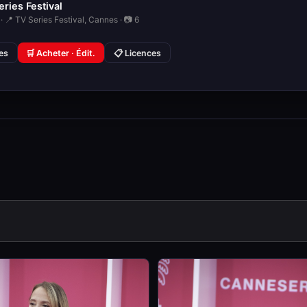
ries Festival
· 📍 TV Series Festival, Cannes · 📷 6
ies
🛒 Acheter · Édit.
📋 Licences