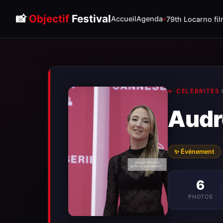
📸
Objectif
Festival
Accueil
Agenda
79th Locarno fil
← CÉLÉBRITÉS
·
Audr
✨ Événement
6
PHOTOS