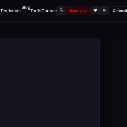
Blog
🔍
s
Tendances
Tarifs
Contact
♥
🛒
Pour vous
Connex