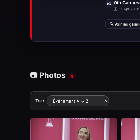
9th Cannese
📸
🗓 25 Apr 2026 
🔍 Voir les galer
📷 Photos
6
Trier :