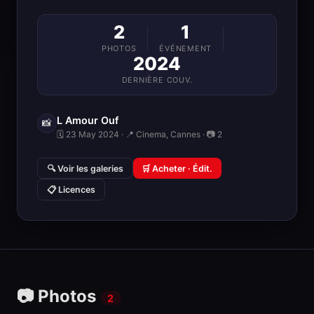
2
1
PHOTOS
ÉVÉNEMENT
2024
DERNIÈRE COUV.
L Amour Ouf
📸
🗓 23 May 2024 · 📍 Cinema, Cannes · 📷 2
🔍 Voir les galeries
🛒 Acheter · Édit.
📋 Licences
📷 Photos
2