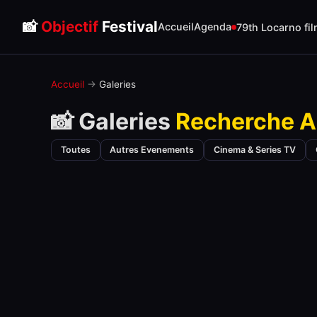
📸
Objectif
Festival
Accueil
Agenda
79th Locarno fil
Accueil
→
Galeries
📸 Galeries
Recherche A
Toutes
Autres Evenements
Cinema & Series TV