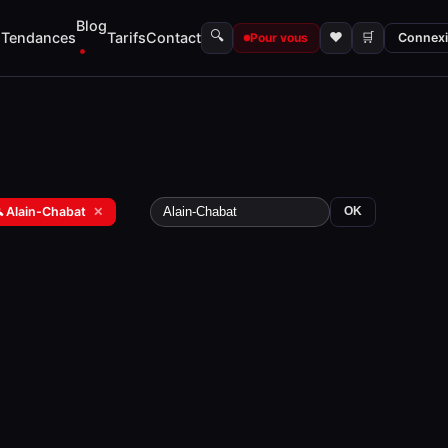
Blog
🔍
s
Tendances
Tarifs
Contact
♥
🛒
Pour vous
Connex
 Alain-Chabat
✕
OK