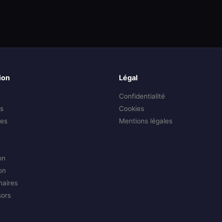
ion
Légal
Confidentialité
s
Cookies
es
Mentions légales
on
on
naires
sors