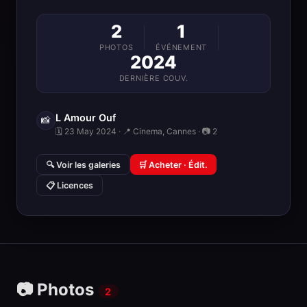
2
1
PHOTOS
ÉVÉNEMENT
2024
DERNIÈRE COUV.
L Amour Ouf
📸
🗓 23 May 2024 · 📍 Cinema, Cannes · 📷 2
🔍 Voir les galeries
🛒 Acheter · Édit.
📋 Licences
📷 Photos
2