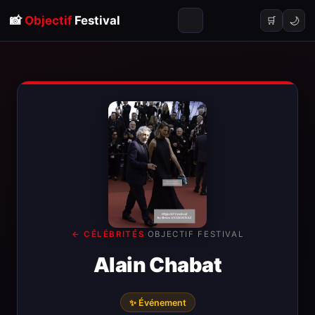
📸
Objectif
Festival
🌙
🛒
← CÉLÉBRITÉS
·
OBJECTIF FESTIVAL
Alain Chabat
✨ Événement