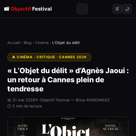
📸
Objectif
Festival
🌙
🛒
Accueil
›
Blog
›
Cinéma
›
L’Objet du délit
🎩 CINÉMA · CRITIQUE · CANNES 2026
« L’Objet du délit » d’Agnès Jaoui :
un retour à Cannes plein de
tendresse
📅 31 mai 2026
✎ Objectif Festival — Brice ANXIONNAZ
🕒 5 min de lecture