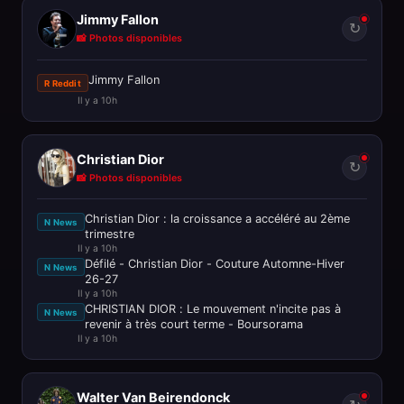
Jimmy Fallon
↻
📸 Photos disponibles
Jimmy Fallon
R Reddit
Il y a 10h
Christian Dior
↻
📸 Photos disponibles
Christian Dior : la croissance a accéléré au 2ème
N News
trimestre
Il y a 10h
Défilé - Christian Dior - Couture Automne-Hiver
N News
26-27
Il y a 10h
CHRISTIAN DIOR : Le mouvement n'incite pas à
N News
revenir à très court terme - Boursorama
Il y a 10h
Walter Van Beirendonck