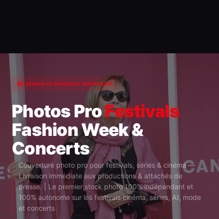
5 photos en tendance maintenant
Photos Pro
Festivals
Fashion Week &
Concerts
Couverture photo pro pour festivals, séries & cinéma —
Livraison immédiate aux productions & attachés de
presse. | Le premier stock photo 100% indépendant et
100% autonome sur les festivals cinéma, séries, AI, mode
et concerts