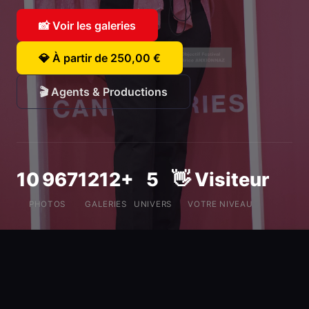
📸 Voir les galeries
💎 À partir de 250,00 €
🎬 Agents & Productions
10 967
1212+
5
👋 Visiteur
PHOTOS
GALERIES
UNIVERS
VOTRE NIVEAU