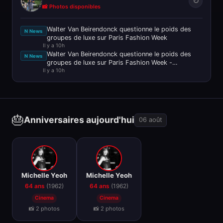
↻
📸 Photos disponibles
Walter Van Beirendonck questionne le poids des
N News
groupes de luxe sur Paris Fashion Week
Il y a 10h
Walter Van Beirendonck questionne le poids des
N News
groupes de luxe sur Paris Fashion Week -
Il y a 10h
FashionUnited
🎂
Anniversaires aujourd'hui
06 août
🎂
🎂
Michelle Yeoh
Michelle Yeoh
64 ans
(1962)
64 ans
(1962)
Cinema
Cinema
📸 2 photos
📸 2 photos