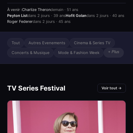
À venir :
Charlize Theron
demain · 51 ans
Peyton List
dans 2 jours · 39 ans
Hofit Golan
dans 2 jours · 40 ans
Roger Federer
dans 2 jours · 45 ans
Tout
Autres Evenements
Cinema & Series TV
+ Plus
Concerts & Musique
Mode & Fashion Week
TV Series Festival
Voir tout →