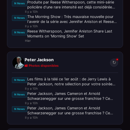
Produite par Reese Witherspoon, cette mini-série
N News
policière d'une rare intensité est déjà considérée
Il y a 10h
comme le thriller de
The Morning Show : Très mauvaise nouvelle pour
N News
l'avenir de la série avec Jennifer Aniston et Reese
Il y a 10h
Witherspoon
Reese Witherspoon, Jennifer Aniston Share Last
N News
Moments on ‘Morning Show' Set
Hier
Peter Jackson
↻
📸 Photos disponibles
Les films à la télé ce 1er août : de Jerry Lewis à
N News
Peter Jackson, notre sélection pour votre soirée
Il y a 10h
ciné
Peter Jackson, James Cameron et Arnold
N News
Schwarzenegger sur une grosse franchise ? Ce
Il y a 10h
n’est pas passé loin !
Peter Jackson, James Cameron et Arnold
N News
Schwarzenegger sur une grosse franchise ? Ce
Il y a 10h
n'est pas passé loin ! - Journal du