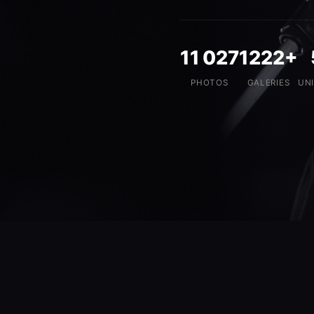
11 027
1222+
PHOTOS
GALERIES
UN