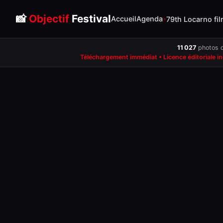
📸
Objectif
Festival
Accueil
Agenda
79th Locarno fil
11 027
photos d
Téléchargement immédiat • Licence éditoriale i