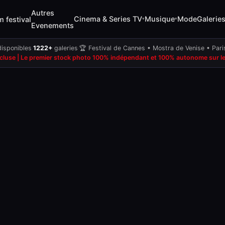
Autres
Cinema & Series TV
Musique
Mode
Galerie
m festival
▾
▾
Evenements
isponibles
·
1222+
galeries
·
🏆 Festival de Cannes • Mostra de Venise • Par
ncluse | Le premier stock photo 100% indépendant et 100% autonome sur les 