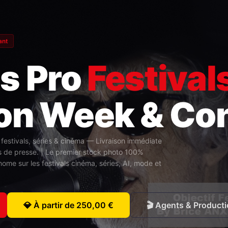
ant
s Pro
Festival
on Week & Co
festivals, séries & cinéma — Livraison immédiate
s de presse. | Le premier stock photo 100%
me sur les festivals cinéma, séries, AI, mode et
💎 À partir de 250,00 €
🎬 Agents & Product