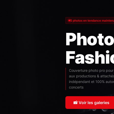
5 photos en tendance mainten
Photo
Fashi
Couverture photo pro pour 
aux productions & attaché
indépendant et 100% autono
concerts
📸 Voir les galeries