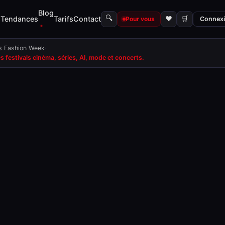
Blog
🔍
s
Tendances
Tarifs
Contact
♥
🛒
Pour vous
Connex
is Fashion Week
·
festivals cinéma, séries, AI, mode et concerts.