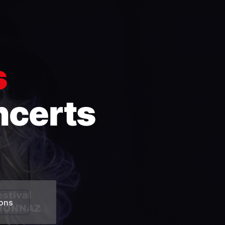
s
ncerts
ions