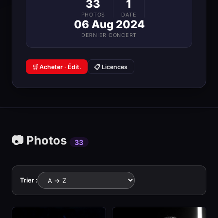
33
1
PHOTOS
DATE
06 Aug 2024
DERNIER CONCERT
🛒 Acheter · Édit.
📋 Licences
📷 Photos
33
Trier :