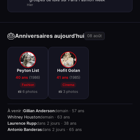
Hier
🎂
Anniversaires aujourd'hui
08 août
🎂
🎂
Peyton List
Hofit Golan
40 ans
(1986)
41 ans
(1985)
Fashion
Cinema
📸 6 photos
📸 3 photos
À venir :
Gillian Anderson
demain · 57 ans
Whitney Houston
demain · 63 ans
Laurence Rupp
dans 2 jours · 38 ans
Antonio Banderas
dans 2 jours · 65 ans