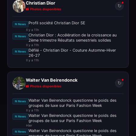
Christian Dior
↻
📸 Photos disponibles
Profil société Christian Dior SE
N News
Il y a 11h
Christian Dior : Accélération de la croissance au
N News
2ème trimestre Résultats semestriels solides
Il y a 11h
Défilé - Christian Dior - Couture Automne-Hiver
N News
26-27
Il y a 11h
Walter Van Beirendonck
↻
📸 Photos disponibles
Walter Van Beirendonck questionne le poids des
N News
groupes de luxe sur Paris Fashion Week
Il y a 11h
Walter Van Beirendonck questionne le poids des
N News
groupes de luxe sur Paris Fashion Week
Hier
Walter Van Beirendonck questionne le poids des
N News
groupes de luxe sur Paris Fashion Week