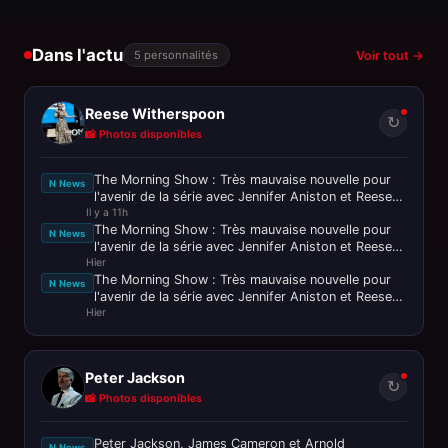
Dans l'actu
5 personnalités
Voir tout →
Reese Witherspoon
↻
📸 Photos disponibles
The Morning Show : Très mauvaise nouvelle pour
N News
l'avenir de la série avec Jennifer Aniston et Reese
Il y a 11h
Witherspoon
The Morning Show : Très mauvaise nouvelle pour
N News
l'avenir de la série avec Jennifer Aniston et Reese
Hier
Witherspoon
The Morning Show : Très mauvaise nouvelle pour
N News
l'avenir de la série avec Jennifer Aniston et Reese
Hier
Witherspoon
Peter Jackson
↻
📸 Photos disponibles
Peter Jackson, James Cameron et Arnold
N News