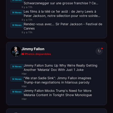
Schwarzenegger sur une grosse franchise ? Ce
Il y a 11h
n’est pas passé loin !
Les films à la télé ce 1er août : de Jerry Lewis à
N News
Peter Jackson, notre sélection pour votre soirée
Il y a 11h
ciné
Rendez-vous avec… Sir Peter Jackson - Festival de
N News
Cannes
Il y a 11h
Jimmy Fallon
↻
📸 Photos disponibles
Jimmy Fallon Sums Up Why We’re Really Getting
N News
Another 'Melania' Doc With Just 1 Joke
Hier
"We stan Sadie Sink": Jimmy Fallon imagines
N News
Trump-Iran negotiations in hilarious parody
Hier
Jimmy Fallon Mocks Trump's Need for More
N News
Melania Content in Tonight Show Monologue
Hier