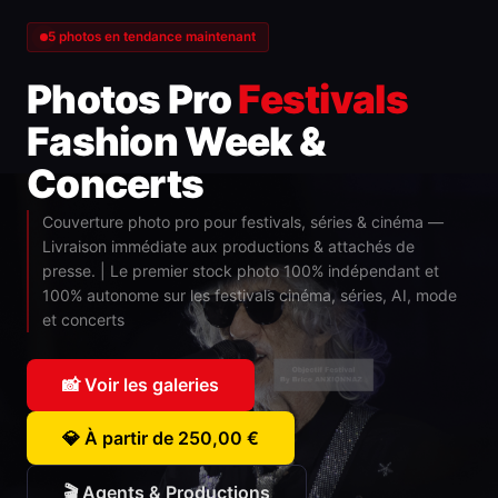
5 photos en tendance maintenant
Photos Pro
Festivals
Fashion Week &
Concerts
Couverture photo pro pour festivals, séries & cinéma —
Livraison immédiate aux productions & attachés de
presse. | Le premier stock photo 100% indépendant et
100% autonome sur les festivals cinéma, séries, AI, mode
et concerts
📸 Voir les galeries
💎 À partir de 250,00 €
🎬 Agents & Productions