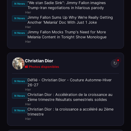
"We stan Sadie Sink": Jimmy Fallon imagines
N News
Trump-Iran negotiations in hilarious parody
Hier
Jimmy Fallon Sums Up Why We’re Really Getting
N News
Another 'Melania' Doc With Just 1 Joke
Hier
Jimmy Fallon Mocks Trump's Need for More
N News
Melania Content in Tonight Show Monologue
Hier
Christian Dior
↻
📸 Photos disponibles
Défilé - Christian Dior - Couture Automne-Hiver
N News
26-27
Hier
Christian Dior : Accélération de la croissance au
N News
2ème trimestre Résultats semestriels solides
Hier
Christian Dior : la croissance a accéléré au 2ème
N News
trimestre
Hier