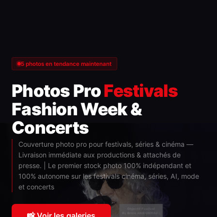
5 photos en tendance maintenant
Photos Pro
Festivals
Fashion Week &
Concerts
Couverture photo pro pour festivals, séries & cinéma —
Livraison immédiate aux productions & attachés de
presse. | Le premier stock photo 100% indépendant et
100% autonome sur les festivals cinéma, séries, AI, mode
et concerts
📸 Voir les galeries