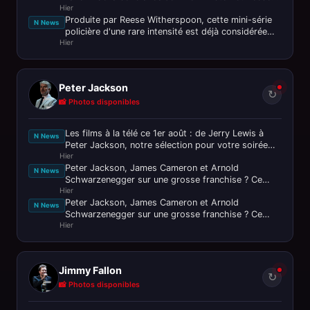
Hier
Witherspoon
Produite par Reese Witherspoon, cette mini-série
N News
policière d'une rare intensité est déjà considérée
Hier
comme le thriller de
Peter Jackson
↻
📸 Photos disponibles
Les films à la télé ce 1er août : de Jerry Lewis à
N News
Peter Jackson, notre sélection pour votre soirée
Hier
ciné
Peter Jackson, James Cameron et Arnold
N News
Schwarzenegger sur une grosse franchise ? Ce
Hier
n’est pas passé loin !
Peter Jackson, James Cameron et Arnold
N News
Schwarzenegger sur une grosse franchise ? Ce
Hier
n’est pas passé loin !
Jimmy Fallon
↻
📸 Photos disponibles