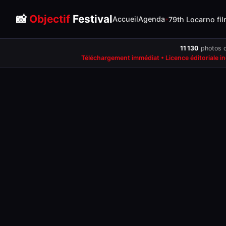
📸
Objectif
Festival
Accueil
Agenda
79th Locarno fil
11 130
photos d
Téléchargement immédiat • Licence éditoriale i