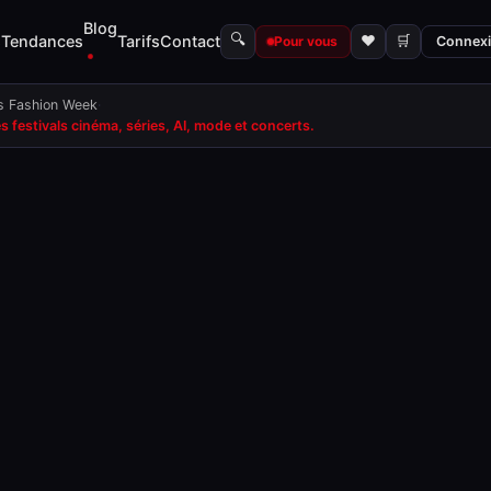
Blog
🔍
s
Tendances
Tarifs
Contact
♥
🛒
Pour vous
Connex
is Fashion Week
·
festivals cinéma, séries, AI, mode et concerts.