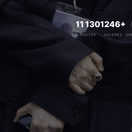
11 130
1246+
PHOTOS
GALERIES
UN