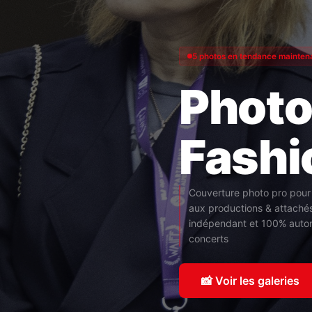
5 photos en tendance mainten
Photo
Fashi
Couverture photo pro pour 
aux productions & attaché
indépendant et 100% autono
concerts
📸 Voir les galeries