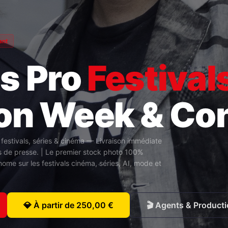
ant
s Pro
Festival
on Week & Co
festivals, séries & cinéma — Livraison immédiate
s de presse. | Le premier stock photo 100%
me sur les festivals cinéma, séries, AI, mode et
💎 À partir de 250,00 €
🎬 Agents & Product