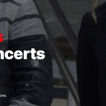
s
ncerts
ions