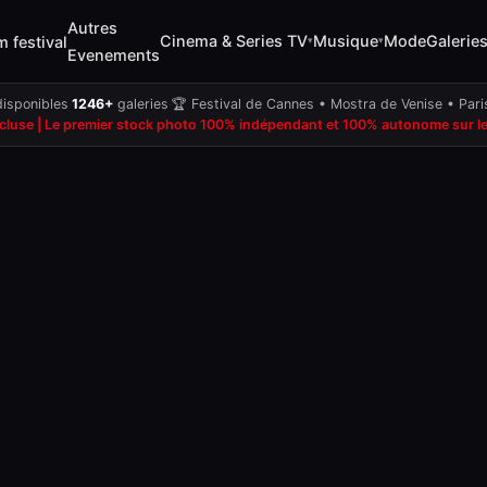
Autres
Cinema & Series TV
Musique
Mode
Galerie
m festival
▾
▾
Evenements
isponibles
·
1246+
galeries
·
🏆 Festival de Cannes • Mostra de Venise • Par
ncluse | Le premier stock photo 100% indépendant et 100% autonome sur les 