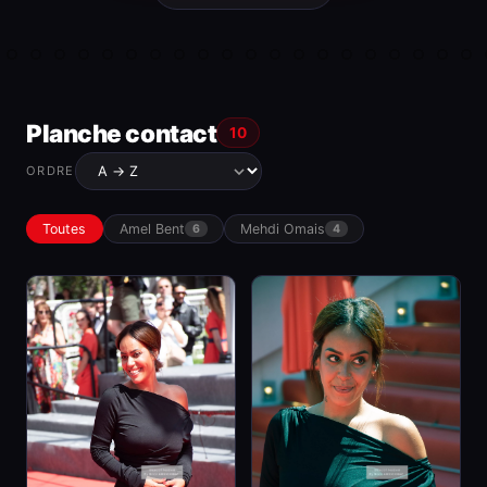
Planche contact
10
ORDRE
Toutes
Amel Bent
Mehdi Omais
6
4