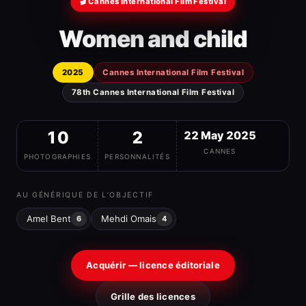
🎬 Cannes International Film Festival
Women and child
2025
Cannes International Film Festival
78th Cannes International Film Festival
10
2
22 May 2025
CANNES
PHOTOGRAPHIES
PERSONNALITÉS
AU GÉNÉRIQUE DE L’OBJECTIF
Amel Bent
Mehdi Omais
6
4
Acquérir — licence éditoriale
Grille des licences