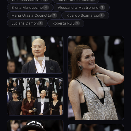
Bruna Marquezine
Alessandra Mastronardi
4
3
Maria Grazia Cucinotta
Ricardo Scamarcio
2
2
Luciana Damon
Roberta Ruiu
1
1