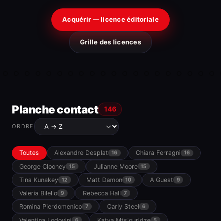
Acquérir — licence éditoriale
Grille des licences
Planche contact
146
ORDRE
Toutes
Alexandre Desplat
Chiara Ferragni
16
16
George Clooney
Julianne Moore
15
15
Tina Kunakey
Matt Damon
A Guest
12
10
9
Valeria Bilello
Rebecca Hall
9
7
Romina Pierdomenico
Carly Steel
7
6
Valentina Lodovini
Katya Mtsiouridze
6
5