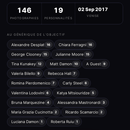
146
19
02 Sep 2017
VENISE
PHOTOGRAPHIES
PERSONNALITÉS
AU GÉNÉRIQUE DE L’OBJECTIF
Alexandre Desplat
Chiara Ferragni
16
16
George Clooney
Julianne Moore
15
15
Tina Kunakey
Matt Damon
A Guest
12
10
9
Valeria Bilello
Rebecca Hall
9
7
Romina Pierdomenico
Carly Steel
7
6
Valentina Lodovini
Katya Mtsiouridze
6
5
Bruna Marquezine
Alessandra Mastronardi
4
3
Maria Grazia Cucinotta
Ricardo Scamarcio
2
2
Luciana Damon
Roberta Ruiu
1
1