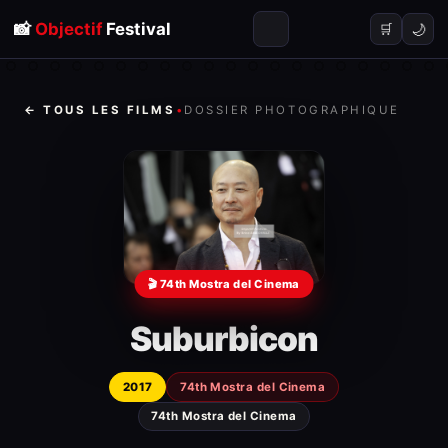
📸
Objectif
Festival
🌙
🛒
← TOUS LES FILMS
•
DOSSIER PHOTOGRAPHIQUE
🎬 74th Mostra del Cinema
Suburbicon
2017
74th Mostra del Cinema
74th Mostra del Cinema