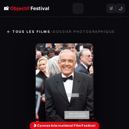
📸
Objectif
Festival
🌙
🛒
← TOUS LES FILMS
•
DOSSIER PHOTOGRAPHIQUE
🎬 Cannes International Film Festival