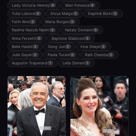
Lady Victoria Henrey
Mari Fonseca
4
4
Yulia Lobova
Aïssa Maïga
Daphné Bürki
4
3
3
Fatih Akin
Maria Borges
3
3
Nadine Nassib Njeim
Nataly Osmann
3
3
Anna Ferzetti
Baptiste Giabiconi
2
2
Bella Hadid
Gong Jun
Irina Shayk
2
2
2
Julie Gayet
Paola Turani
Rahi Chadda
2
2
2
Augustin Trapenard
Leïla Slimani
1
1