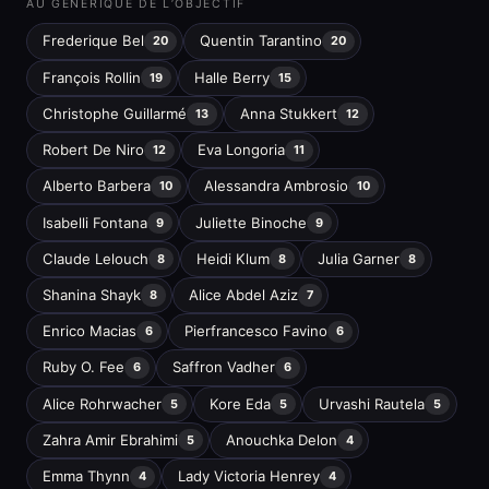
AU GÉNÉRIQUE DE L’OBJECTIF
Frederique Bel
Quentin Tarantino
20
20
François Rollin
Halle Berry
19
15
Christophe Guillarmé
Anna Stukkert
13
12
Robert De Niro
Eva Longoria
12
11
Alberto Barbera
Alessandra Ambrosio
10
10
Isabelli Fontana
Juliette Binoche
9
9
Claude Lelouch
Heidi Klum
Julia Garner
8
8
8
Shanina Shayk
Alice Abdel Aziz
8
7
Enrico Macias
Pierfrancesco Favino
6
6
Ruby O. Fee
Saffron Vadher
6
6
Alice Rohrwacher
Kore Eda
Urvashi Rautela
5
5
5
Zahra Amir Ebrahimi
Anouchka Delon
5
4
Emma Thynn
Lady Victoria Henrey
4
4