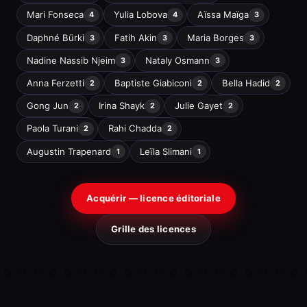
Mari Fonseca
Yulia Lobova
Aïssa Maïga
4
4
3
Daphné Bürki
Fatih Akin
Maria Borges
3
3
3
Nadine Nassib Njeim
Nataly Osmann
3
3
Anna Ferzetti
Baptiste Giabiconi
Bella Hadid
2
2
2
Gong Jun
Irina Shayk
Julie Gayet
2
2
2
Paola Turani
Rahi Chadda
2
2
Augustin Trapenard
Leïla Slimani
1
1
Acquérir — licence éditoriale
Grille des licences