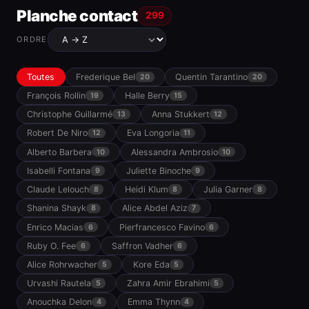
Planche contact
299
ORDRE
Toutes
Frederique Bel
Quentin Tarantino
20
20
François Rollin
Halle Berry
19
15
Christophe Guillarmé
Anna Stukkert
13
12
Robert De Niro
Eva Longoria
12
11
Alberto Barbera
Alessandra Ambrosio
10
10
Isabelli Fontana
Juliette Binoche
9
9
Claude Lelouch
Heidi Klum
Julia Garner
8
8
8
Shanina Shayk
Alice Abdel Aziz
8
7
Enrico Macias
Pierfrancesco Favino
6
6
Ruby O. Fee
Saffron Vadher
6
6
Alice Rohrwacher
Kore Eda
5
5
Urvashi Rautela
Zahra Amir Ebrahimi
5
5
Anouchka Delon
Emma Thynn
4
4