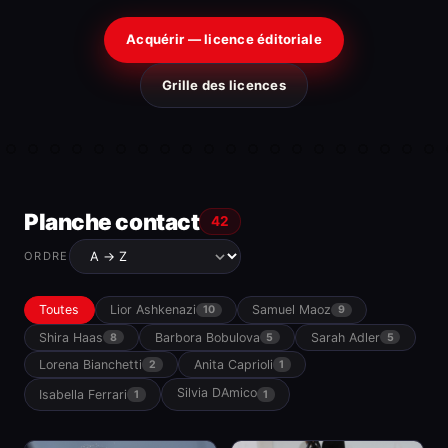
Acquérir — licence éditoriale
Grille des licences
Planche contact
42
ORDRE
Toutes
Lior Ashkenazi
Samuel Maoz
10
9
Shira Haas
Barbora Bobulova
Sarah Adler
8
5
5
Lorena Bianchetti
Anita Caprioli
2
1
Silvia DAmico
Isabella Ferrari
1
1