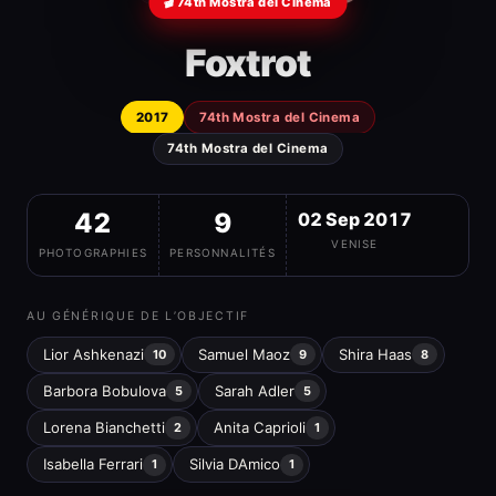
🎬 74th Mostra del Cinema
Foxtrot
2017
74th Mostra del Cinema
74th Mostra del Cinema
42
9
02 Sep 2017
VENISE
PHOTOGRAPHIES
PERSONNALITÉS
AU GÉNÉRIQUE DE L’OBJECTIF
Lior Ashkenazi
Samuel Maoz
Shira Haas
10
9
8
Barbora Bobulova
Sarah Adler
5
5
Lorena Bianchetti
Anita Caprioli
2
1
Isabella Ferrari
Silvia DAmico
1
1