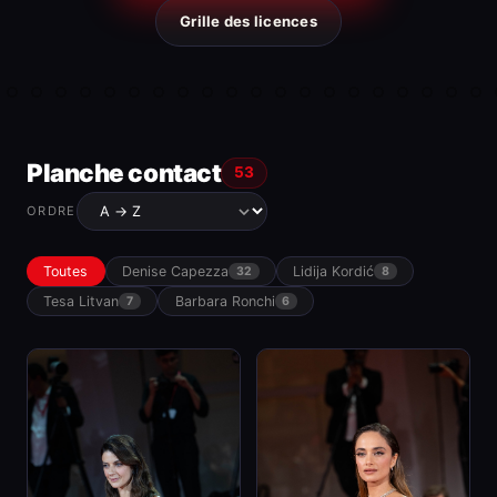
Grille des licences
Planche contact
53
ORDRE
Toutes
Denise Capezza
Lidija Kordić
32
8
Tesa Litvan
Barbara Ronchi
7
6