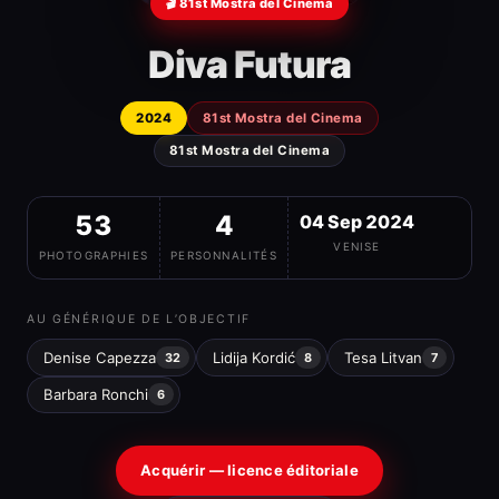
🎬 81st Mostra del Cinema
Diva Futura
2024
81st Mostra del Cinema
81st Mostra del Cinema
53
4
04 Sep 2024
VENISE
PHOTOGRAPHIES
PERSONNALITÉS
AU GÉNÉRIQUE DE L’OBJECTIF
Denise Capezza
Lidija Kordić
Tesa Litvan
32
8
7
Barbara Ronchi
6
Acquérir — licence éditoriale