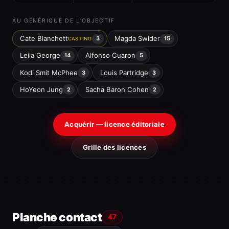
AU GÉNÉRIQUE DE L’OBJECTIF
Cate Blanchett
Magda Swider
3
15
CASTING
Leila George
Alfonso Cuaron
14
5
Kodi Smit McPhee
Louis Partridge
3
3
HoYeon Jung
Sacha Baron Cohen
2
2
Acquérir — licence éditoriale
Grille des licences
Planche contact
47