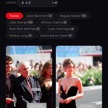
ORDRE
Toutes
Cate Blanchett
Magda Swider
3
15
Leila George
Alfonso Cuaron
14
5
Kodi Smit McPhee
Louis Partridge
3
3
HoYeon Jung
Sacha Baron Cohen
2
2