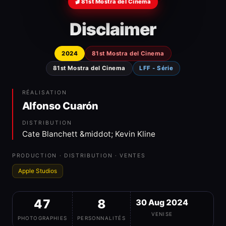
🎬 81st Mostra del Cinema
Disclaimer
2024
81st Mostra del Cinema
81st Mostra del Cinema
LFF - Série
RÉALISATION
Alfonso Cuarón
DISTRIBUTION
Cate Blanchett &middot; Kevin Kline
PRODUCTION · DISTRIBUTION · VENTES
Apple Studios
47
8
30 Aug 2024
VENISE
PHOTOGRAPHIES
PERSONNALITÉS