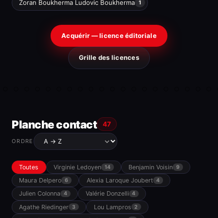
Zoran Boukherma Ludovic Boukherma
1
Acquérir — licence éditoriale
Grille des licences
Planche contact
47
ORDRE
Toutes
Virginie Ledoyen
Benjamin Voisin
14
9
Maura Delpero
Alexia Laroque Joubert
6
4
Julien Colonna
Valérie Donzelli
4
4
Agathe Riedinger
Lou Lampros
3
2