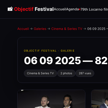
📸
Objectif
Festival
Accueil
Agenda
79th Locarno fil
Accueil
→
Galeries
→
Cinema & Series TV
→
06 09 2025 
OBJECTIF FESTIVAL · GALERIE
06 09 2025 — 82
Cinema & Series TV
2 photos
287 vues