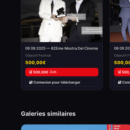
06 09 2025 — 82Eme Mostra Del Cinema
06 09 2
Objectif Festival
Objectif F
500,00€
500,0
🛒 500,00€ ·
Édit.
🛒 500
🔐 Connexion pour télécharger
🔐 Con
Galeries similaires