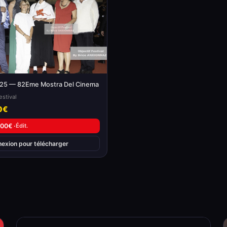
025 — 82Eme Mostra Del Cinema
estival
0€
,00€ ·
Édit.
nexion pour télécharger