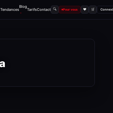
Blog
🔍
s
Tendances
Tarifs
Contact
♥
🛒
Pour vous
Connex
a