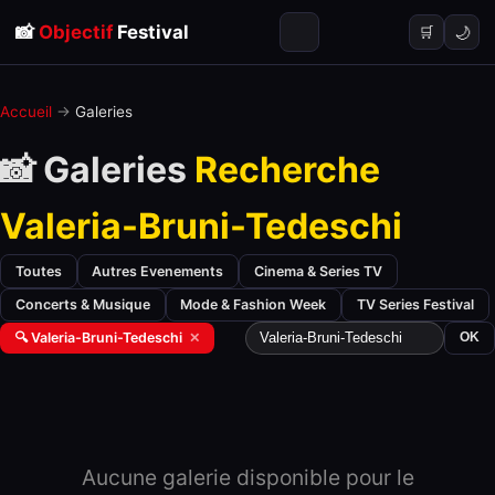
📸
Objectif
Festival
🌙
🛒
Accueil
→
Galeries
📸 Galeries
Recherche
Valeria-Bruni-Tedeschi
Toutes
Autres Evenements
Cinema & Series TV
Concerts & Musique
Mode & Fashion Week
TV Series Festival
🔍 Valeria-Bruni-Tedeschi
✕
OK
Aucune galerie disponible pour le