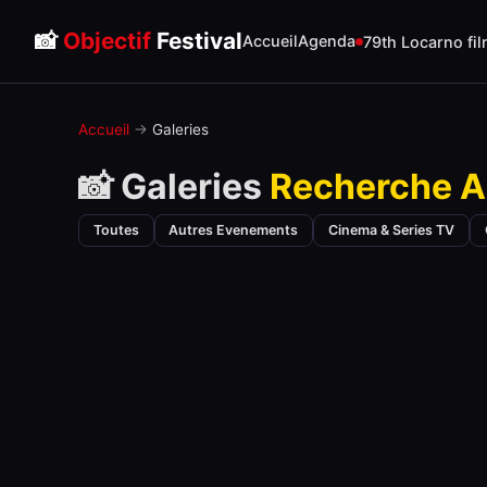
📸
Objectif
Festival
Accueil
Agenda
79th Locarno fil
Accueil
→
Galeries
📸 Galeries
Recherche A
Toutes
Autres Evenements
Cinema & Series TV