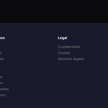
ion
Légal
Confidentialité
s
Cookies
es
Mentions légales
on
on
naires
sors