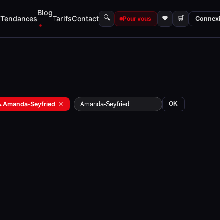
Blog
🔍
s
Tendances
Tarifs
Contact
♥
🛒
Pour vous
Connex
 Amanda-Seyfried
✕
OK