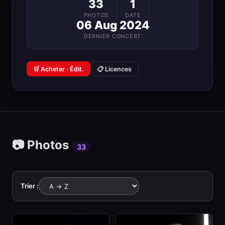
33
1
PHOTOS
DATE
06 Aug 2024
DERNIER CONCERT
🛒 Acheter · Édit.
📋 Licences
📷 Photos
33
Trier :