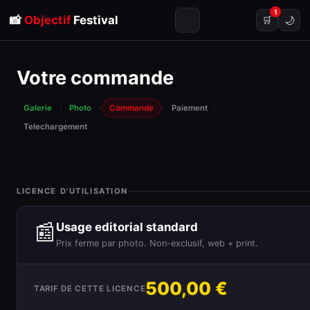
1
📸
Objectif
Festival
🌙
🛒
Votre commande
Galerie
›
Photo
›
Commande
›
Paiement
›
Telechargement
LICENCE D'UTILISATION
📰
Usage editorial standard
Prix ferme par photo. Non-exclusif, web + print.
500,00 €
TARIF DE CETTE LICENCE