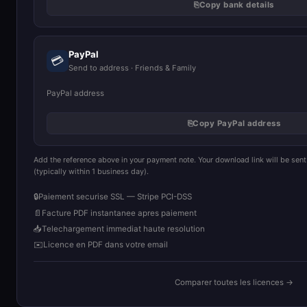
⎘
Copy bank details
PayPal
💳
Send to address · Friends & Family
PayPal address
⎘
Copy PayPal address
Add the reference above in your payment note. Your download link will be sen
(typically within 1 business day).
🔒
Paiement securise SSL — Stripe PCI-DSS
📄
Facture PDF instantanee apres paiement
📥
Telechargement immediat haute resolution
✉️
Licence en PDF dans votre email
Comparer toutes les licences →