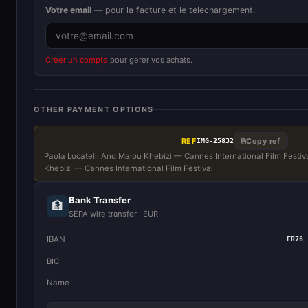
Votre email
— pour la facture et le telechargement.
Creer un compte
pour gerer vos achats.
OTHER PAYMENT OPTIONS
REF
⎘
Copy ref
IMG-25832
Paola Locatelli And Malou Khebizi — Cannes International Film Festiva
Khebizi — Cannes International Film Festival
Bank Transfer
🏦
SEPA wire transfer · EUR
IBAN
FR76 
BIC
Name