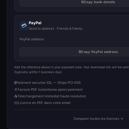
⎘
Copy bank details
PayPal
💳
Send to address · Friends & Family
PayPal address
⎘
Copy PayPal address
Add the reference above in your payment note. Your download link will be sen
(typically within 1 business day).
🔒
Paiement securise SSL — Stripe PCI-DSS
📄
Facture PDF instantanee apres paiement
📥
Telechargement immediat haute resolution
✉️
Licence en PDF dans votre email
Comparer toutes les licences →