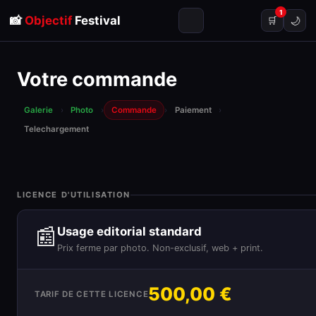
1
📸
Objectif
Festival
🌙
🛒
Votre commande
Galerie
›
Photo
›
Commande
›
Paiement
›
Telechargement
LICENCE D'UTILISATION
📰
Usage editorial standard
Prix ferme par photo. Non-exclusif, web + print.
500,00 €
TARIF DE CETTE LICENCE