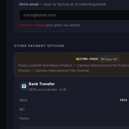
Votre email
— pour la facture et le telechargement.
Creer un compte
pour gerer vos achats.
OTHER PAYMENT OPTIONS
REF
⎘
Copy ref
IMG-25826
Paola Locatelli And Malou Khebizi — Cannes International Film Festiva
Khebizi — Cannes International Film Festival
Bank Transfer
🏦
SEPA wire transfer · EUR
IBAN
FR76 
BIC
Name