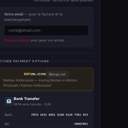
TVA incluse · Facture PDF apres paiement
Votre email
— pour la facture et le
telechargement.
Creer un compte
pour gerer vos achats.
OTHER PAYMENT OPTIONS
REF
⎘
Copy ref
IMG-25799
Nathan Ambrosioni — Kering Women In Motion
Photocall / Nathan Ambrosioni
Bank Transfer
🏦
SEPA wire transfer · EUR
IBAN
FR76 1652 8001 6100 0126 7401 053
BIC
SMOEFRP1