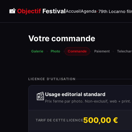
📸
Objectif
Festival
Accueil
Agenda
79th Locarno fil
Votre commande
Galerie
›
Photo
›
Commande
›
Paiement
›
Telecha
LICENCE D'UTILISATION
📰
Usage editorial standard
Prix ferme par photo. Non-exclusif, web + print.
500,00 €
TARIF DE CETTE LICENCE