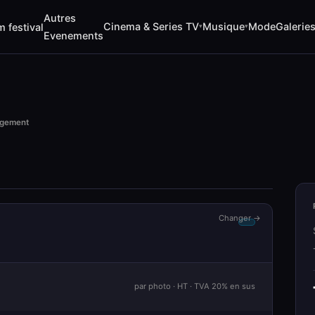
Autres
Cinema & Series TV
Musique
Mode
Galerie
m festival
▾
▾
Evenements
rgement
Changer →
par photo · HT · TVA 20% en sus