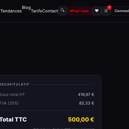
Blog
1
🔍
s
Tendances
Tarifs
Contact
♥
🛒
Pour vous
Connex
RECAPITULATIF
Sous-total HT
416,67 €
TVA (20%)
83,33 €
Total TTC
500,00 €