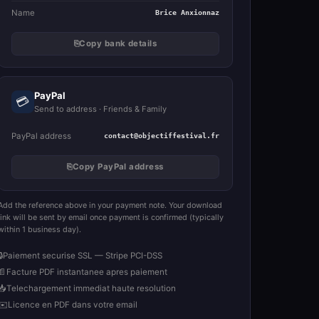
Name
Brice Anxionnaz
⎘
Copy bank details
PayPal
💳
Send to address · Friends & Family
PayPal address
contact@objectiffestival.fr
⎘
Copy PayPal address
Add the reference above in your payment note. Your download
link will be sent by email once payment is confirmed (typically
within 1 business day).
🔒
Paiement securise SSL — Stripe PCI-DSS
📄
Facture PDF instantanee apres paiement
📥
Telechargement immediat haute resolution
✉️
Licence en PDF dans votre email