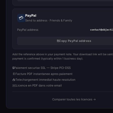
PayPal
💳
Send to address · Friends & Family
PayPal address
contact@objecti
⎘
Copy PayPal address
Add the reference above in your payment note. Your download link will be sent
payment is confirmed (typically within 1 business day).
🔒
Paiement securise SSL — Stripe PCI-DSS
📄
Facture PDF instantanee apres paiement
📥
Telechargement immediat haute resolution
✉️
Licence en PDF dans votre email
Comparer toutes les licences →