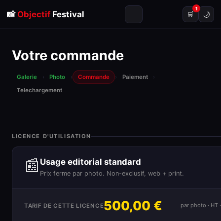
1
📸
Objectif
Festival
🌙
🛒
Votre commande
Galerie
›
Photo
›
Commande
›
Paiement
›
Telechargement
LICENCE D'UTILISATION
📰
Usage editorial standard
Prix ferme par photo. Non-exclusif, web + print.
500,00 €
par photo · HT
TARIF DE CETTE LICENCE