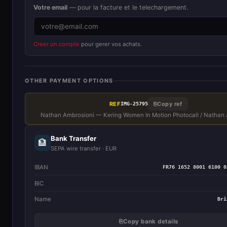
Votre email
— pour la facture et le telechargement.
Creer un compte
pour gerer vos achats.
OTHER PAYMENT OPTIONS
REF
⎘
Copy ref
IMG-25795
Nathan Ambrosioni — Kering Women In Motion Photocall / Nathan
Bank Transfer
🏦
SEPA wire transfer · EUR
IBAN
FR76 1652 8001 6100 0
BIC
Name
Bri
⎘
Copy bank details