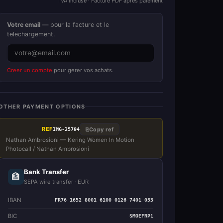
TVA incluse · Facture PDF apres paiement
Votre email
— pour la facture et le
telechargement.
Creer un compte
pour gerer vos achats.
OTHER PAYMENT OPTIONS
REF
⎘
Copy ref
IMG-25794
Nathan Ambrosioni — Kering Women In Motion
Photocall / Nathan Ambrosioni
Bank Transfer
🏦
SEPA wire transfer · EUR
IBAN
FR76 1652 8001 6100 0126 7401 053
BIC
SMOEFRP1