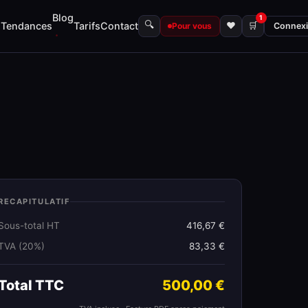
Blog
1
🔍
s
Tendances
Tarifs
Contact
♥
🛒
Pour vous
Connex
RECAPITULATIF
Sous-total HT
416,67 €
TVA (20%)
83,33 €
Total TTC
500,00 €