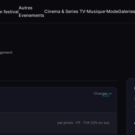
Autres
Cinema & Series TV
Musique
Mode
Galerie
m festival
▾
▾
Evenements
rgement
Changer →
par photo · HT · TVA 20% en sus