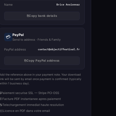
Name
Brice Anxionnaz
⎘
Copy bank details
PayPal
💳
Send to address · Friends & Family
PayPal address
contact@objectiffestival.fr
⎘
Copy PayPal address
Add the reference above in your payment note. Your download
link will be sent by email once payment is confirmed (typically
within 1 business day).
🔒
Paiement securise SSL — Stripe PCI-DSS
📄
Facture PDF instantanee apres paiement
📥
Telechargement immediat haute resolution
✉️
Licence en PDF dans votre email