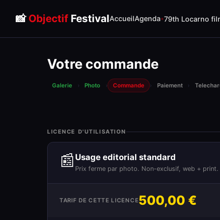
📸
Objectif
Festival
Accueil
Agenda
79th Locarno fil
Votre commande
Galerie
›
Photo
›
Commande
›
Paiement
›
Telecha
LICENCE D'UTILISATION
📰
Usage editorial standard
Prix ferme par photo. Non-exclusif, web + print.
500,00 €
TARIF DE CETTE LICENCE