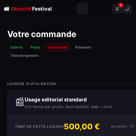
1
📸
Objectif
Festival
🌙
🛒
Votre commande
Galerie
›
Photo
›
Commande
›
Paiement
›
Telechargement
LICENCE D'UTILISATION
📰
Usage editorial standard
Prix ferme par photo. Non-exclusif, web + print.
500,00 €
par photo · HT
TARIF DE CETTE LICENCE