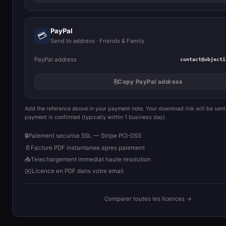
PayPal
💳
Send to address · Friends & Family
PayPal address
contact@objecti
⎘
Copy PayPal address
Add the reference above in your payment note. Your download link will be sent
payment is confirmed (typically within 1 business day).
🔒
Paiement securise SSL — Stripe PCI-DSS
📄
Facture PDF instantanee apres paiement
📥
Telechargement immediat haute resolution
✉️
Licence en PDF dans votre email
Comparer toutes les licences →