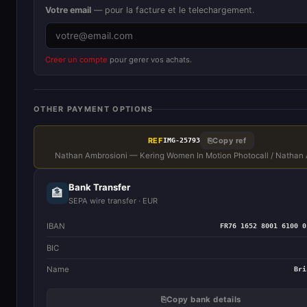
Votre email
— pour la facture et le telechargement.
Creer un compte
pour gerer vos achats.
OTHER PAYMENT OPTIONS
REF
⎘
Copy ref
IMG-25793
Nathan Ambrosioni — Kering Women In Motion Photocall / Nathan
Bank Transfer
🏦
SEPA wire transfer · EUR
IBAN
FR76 1652 8001 6100 0
BIC
Name
Bri
⎘
Copy bank details