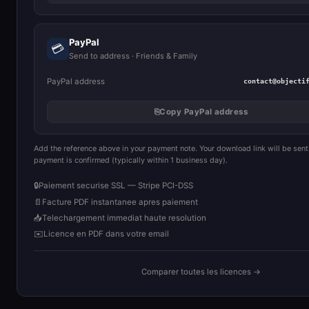
PayPal
💳
Send to address · Friends & Family
PayPal address
contact@objecti
⎘
Copy PayPal address
Add the reference above in your payment note. Your download link will be sent
payment is confirmed (typically within 1 business day).
🔒
Paiement securise SSL — Stripe PCI-DSS
📄
Facture PDF instantanee apres paiement
📥
Telechargement immediat haute resolution
✉️
Licence en PDF dans votre email
Comparer toutes les licences →