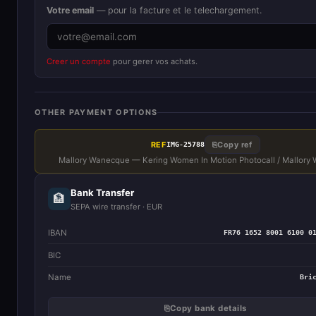
Votre email
— pour la facture et le telechargement.
Creer un compte
pour gerer vos achats.
OTHER PAYMENT OPTIONS
REF
⎘
Copy ref
IMG-25788
Mallory Wanecque — Kering Women In Motion Photocall / Mallory
Bank Transfer
🏦
SEPA wire transfer · EUR
IBAN
FR76 1652 8001 6100 0
BIC
Name
Bri
⎘
Copy bank details