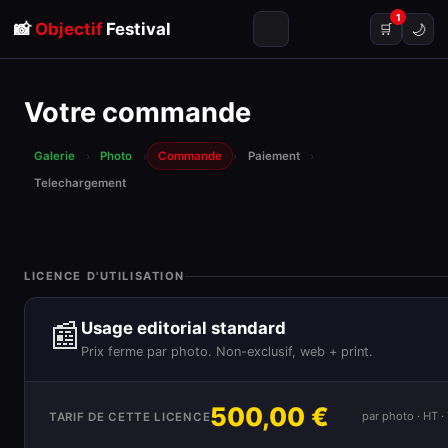
1
📸
Objectif
Festival
🌙
🛒
Votre commande
Galerie
›
Photo
›
Commande
›
Paiement
›
Telechargement
LICENCE D'UTILISATION
📰
Usage editorial standard
Prix ferme par photo. Non-exclusif, web + print.
500,00 €
par photo · HT 
TARIF DE CETTE LICENCE