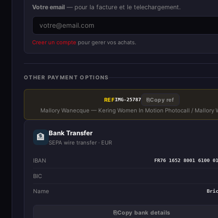
Votre email
— pour la facture et le telechargement.
Creer un compte
pour gerer vos achats.
OTHER PAYMENT OPTIONS
REF
⎘
Copy ref
IMG-25787
Mallory Wanecque — Kering Women In Motion Photocall / Mallory
Bank Transfer
🏦
SEPA wire transfer · EUR
IBAN
FR76 1652 8001 6100 0
BIC
Name
Bri
⎘
Copy bank details