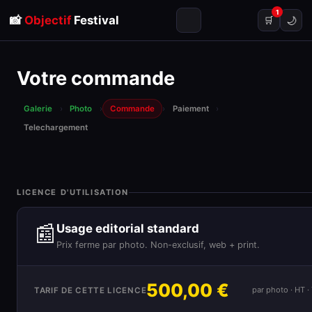
1
📸
Objectif
Festival
🌙
🛒
Votre commande
Galerie
›
Photo
›
Commande
›
Paiement
›
Telechargement
LICENCE D'UTILISATION
📰
Usage editorial standard
Prix ferme par photo. Non-exclusif, web + print.
500,00 €
par photo · HT 
TARIF DE CETTE LICENCE