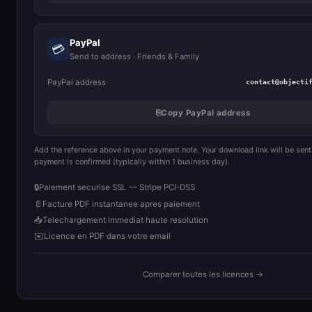
PayPal
💳
Send to address · Friends & Family
PayPal address
contact@objecti
⎘
Copy PayPal address
Add the reference above in your payment note. Your download link will be sent
payment is confirmed (typically within 1 business day).
🔒
Paiement securise SSL — Stripe PCI-DSS
📄
Facture PDF instantanee apres paiement
📥
Telechargement immediat haute resolution
✉️
Licence en PDF dans votre email
Comparer toutes les licences →