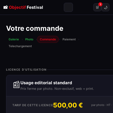
1
📸
Objectif
Festival
🌙
🛒
Votre commande
Galerie
›
Photo
›
Commande
›
Paiement
›
Telechargement
LICENCE D'UTILISATION
📰
Usage editorial standard
Prix ferme par photo. Non-exclusif, web + print.
500,00 €
par photo · HT 
TARIF DE CETTE LICENCE