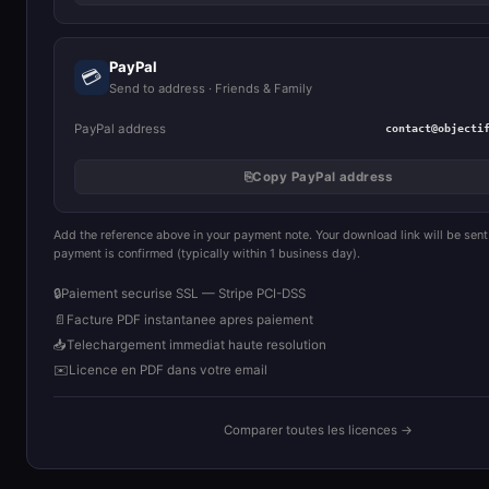
PayPal
💳
Send to address · Friends & Family
PayPal address
contact@objecti
⎘
Copy PayPal address
Add the reference above in your payment note. Your download link will be sent
payment is confirmed (typically within 1 business day).
🔒
Paiement securise SSL — Stripe PCI-DSS
📄
Facture PDF instantanee apres paiement
📥
Telechargement immediat haute resolution
✉️
Licence en PDF dans votre email
Comparer toutes les licences →