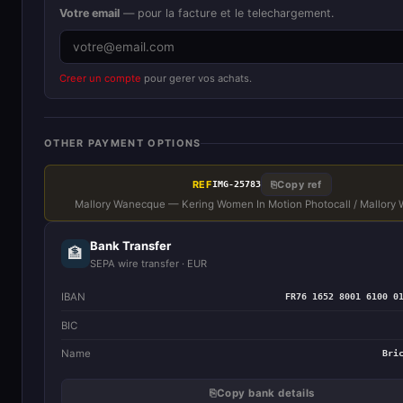
Votre email
— pour la facture et le telechargement.
Creer un compte
pour gerer vos achats.
OTHER PAYMENT OPTIONS
REF
⎘
Copy ref
IMG-25783
Mallory Wanecque — Kering Women In Motion Photocall / Mallory
Bank Transfer
🏦
SEPA wire transfer · EUR
IBAN
FR76 1652 8001 6100 0
BIC
Name
Bri
⎘
Copy bank details