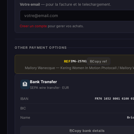
Votre email
— pour la facture et le telechargement.
Creer un compte
pour gerer vos achats.
OTHER PAYMENT OPTIONS
REF
⎘
Copy ref
IMG-25781
Mallory Wanecque — Kering Women In Motion Photocall / Mallory
Bank Transfer
🏦
SEPA wire transfer · EUR
IBAN
FR76 1652 8001 6100 0
BIC
Name
Bri
⎘
Copy bank details