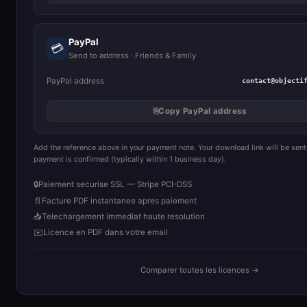
PayPal
💳
Send to address · Friends & Family
PayPal address
contact@objecti
⎘
Copy PayPal address
Add the reference above in your payment note. Your download link will be sent
payment is confirmed (typically within 1 business day).
🔒
Paiement securise SSL — Stripe PCI-DSS
📄
Facture PDF instantanee apres paiement
📥
Telechargement immediat haute resolution
✉️
Licence en PDF dans votre email
Comparer toutes les licences →