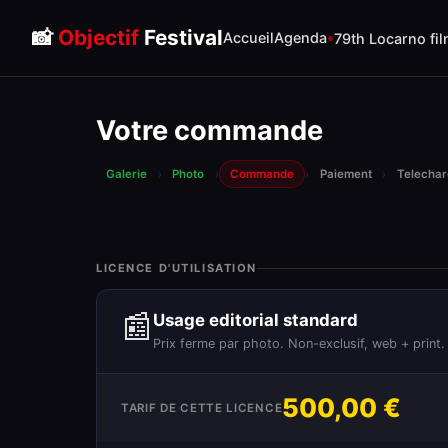
📸
Objectif
Festival
Accueil
Agenda
79th Locarno fil
Votre commande
Galerie
›
Photo
›
Commande
›
Paiement
›
Telecha
LICENCE D'UTILISATION
📰
Usage editorial standard
Prix ferme par photo. Non-exclusif, web + print.
500,00 €
TARIF DE CETTE LICENCE