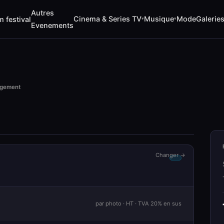
Autres
Cinema & Series TV
Musique
Mode
Galerie
m festival
▾
▾
Evenements
rgement
Changer →
par photo · HT · TVA 20% en sus