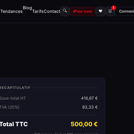
Blog
1
🔍
s
Tendances
Tarifs
Contact
♥
🛒
Pour vous
Connex
RECAPITULATIF
Sous-total HT
416,67 €
TVA (20%)
83,33 €
Total TTC
500,00 €