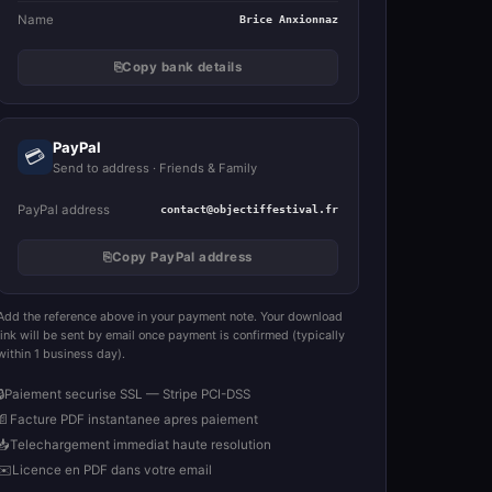
Name
Brice Anxionnaz
⎘
Copy bank details
PayPal
💳
Send to address · Friends & Family
PayPal address
contact@objectiffestival.fr
⎘
Copy PayPal address
Add the reference above in your payment note. Your download
link will be sent by email once payment is confirmed (typically
within 1 business day).
🔒
Paiement securise SSL — Stripe PCI-DSS
📄
Facture PDF instantanee apres paiement
📥
Telechargement immediat haute resolution
✉️
Licence en PDF dans votre email