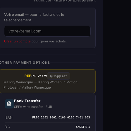
TVA incluse · Facture PDF apres paiement
Votre email
— pour la facture et le
telechargement.
Creer un compte
pour gerer vos achats.
OTHER PAYMENT OPTIONS
REF
⎘
Copy ref
IMG-25779
Mallory Wanecque — Kering Women In Motion
Photocall / Mallory Wanecque
Bank Transfer
🏦
SEPA wire transfer · EUR
IBAN
FR76 1652 8001 6100 0126 7401 053
BIC
SMOEFRP1