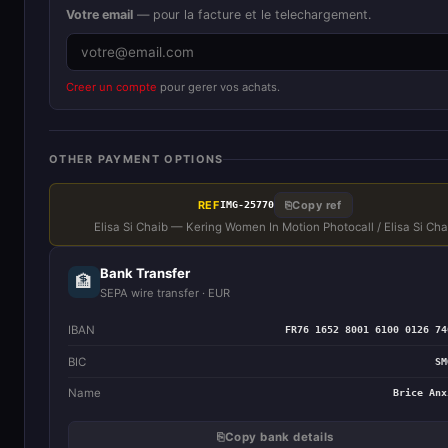
Votre email
— pour la facture et le telechargement.
Creer un compte
pour gerer vos achats.
OTHER PAYMENT OPTIONS
REF
⎘
Copy ref
IMG-25770
Elisa Si Chaib — Kering Women In Motion Photocall / Elisa Si Cha
Bank Transfer
🏦
SEPA wire transfer · EUR
IBAN
FR76 1652 8001 6100 0126 74
BIC
SM
Name
Brice Anx
⎘
Copy bank details