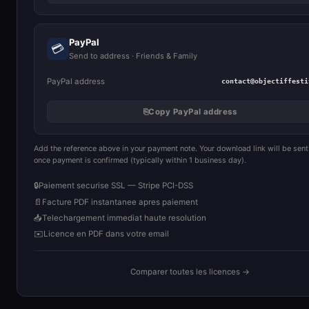
PayPal
💳
Send to address · Friends & Family
PayPal address
contact@objectiffesti
⎘
Copy PayPal address
Add the reference above in your payment note. Your download link will be sent
once payment is confirmed (typically within 1 business day).
🔒
Paiement securise SSL — Stripe PCI-DSS
📄
Facture PDF instantanee apres paiement
📥
Telechargement immediat haute resolution
✉️
Licence en PDF dans votre email
Comparer toutes les licences →