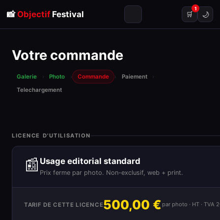
1
📸
Objectif
Festival
🌙
🛒
Votre commande
Galerie
›
Photo
›
Commande
›
Paiement
›
Telechargement
LICENCE D'UTILISATION
📰
Usage editorial standard
Prix ferme par photo. Non-exclusif, web + print.
500,00 €
par photo · HT · TVA 
TARIF DE CETTE LICENCE