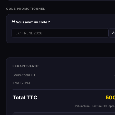
CODE PROMOTIONNEL
🎁 Vous avez un code ?
A
RECAPITULATIF
Sous-total HT
TVA (20%)
Total TTC
500
TVA incluse · Facture PDF apr