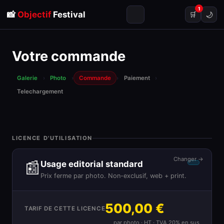
1
📸
Objectif
Festival
🌙
🛒
Votre commande
Galerie
›
Photo
›
Commande
›
Paiement
›
Telechargement
LICENCE D'UTILISATION
Changer →
📰
Usage editorial standard
Prix ferme par photo. Non-exclusif, web + print.
500,00 €
TARIF DE CETTE LICENCE
par photo · HT · TVA 20% en sus