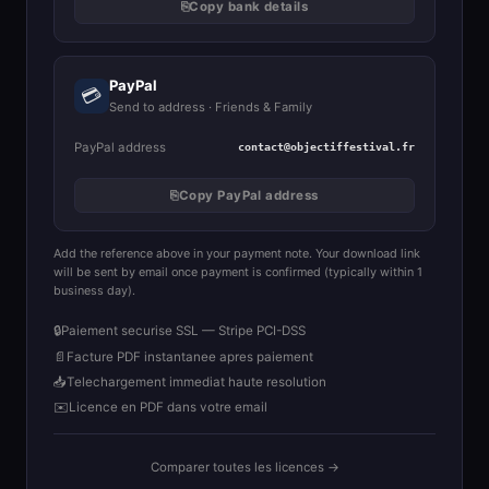
⎘
Copy bank details
PayPal
💳
Send to address · Friends & Family
PayPal address
contact@objectiffestival.fr
⎘
Copy PayPal address
Add the reference above in your payment note. Your download link
will be sent by email once payment is confirmed (typically within 1
business day).
🔒
Paiement securise SSL — Stripe PCI-DSS
📄
Facture PDF instantanee apres paiement
📥
Telechargement immediat haute resolution
✉️
Licence en PDF dans votre email
Comparer toutes les licences →