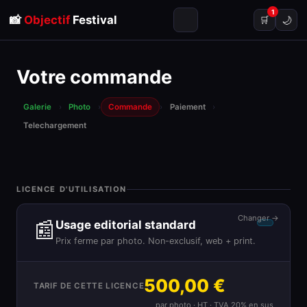
1
📸
Objectif
Festival
🌙
🛒
Votre commande
Galerie
›
Photo
›
Commande
›
Paiement
›
Telechargement
LICENCE D'UTILISATION
Changer →
📰
Usage editorial standard
Prix ferme par photo. Non-exclusif, web + print.
500,00 €
TARIF DE CETTE LICENCE
par photo · HT · TVA 20% en sus