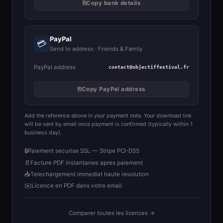
⎘
Copy bank details
PayPal
💳
Send to address · Friends & Family
PayPal address
contact@objectiffestival.fr
⎘
Copy PayPal address
Add the reference above in your payment note. Your download link
will be sent by email once payment is confirmed (typically within 1
business day).
🔒
Paiement securise SSL — Stripe PCI-DSS
📄
Facture PDF instantanee apres paiement
📥
Telechargement immediat haute resolution
✉️
Licence en PDF dans votre email
Comparer toutes les licences →