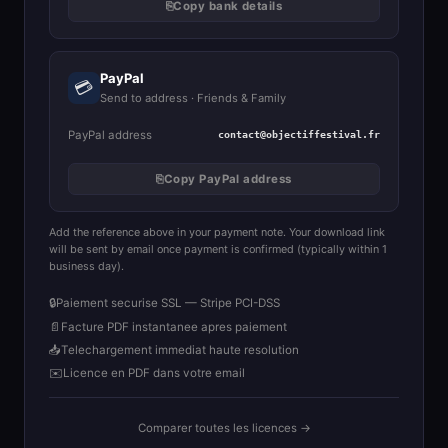
⎘
Copy bank details
PayPal
💳
Send to address · Friends & Family
PayPal address
contact@objectiffestival.fr
⎘
Copy PayPal address
Add the reference above in your payment note. Your download link
will be sent by email once payment is confirmed (typically within 1
business day).
🔒
Paiement securise SSL — Stripe PCI-DSS
📄
Facture PDF instantanee apres paiement
📥
Telechargement immediat haute resolution
✉️
Licence en PDF dans votre email
Comparer toutes les licences →