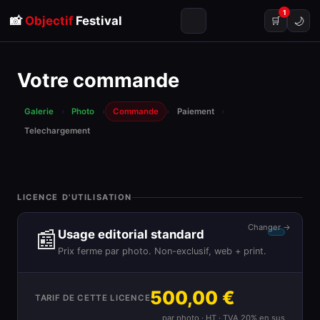
1
📸
Objectif
Festival
🌙
🛒
Votre commande
Galerie
›
Photo
›
Commande
›
Paiement
›
Telechargement
LICENCE D'UTILISATION
Changer →
📰
Usage editorial standard
Prix ferme par photo. Non-exclusif, web + print.
500,00 €
TARIF DE CETTE LICENCE
par photo · HT · TVA 20% en sus