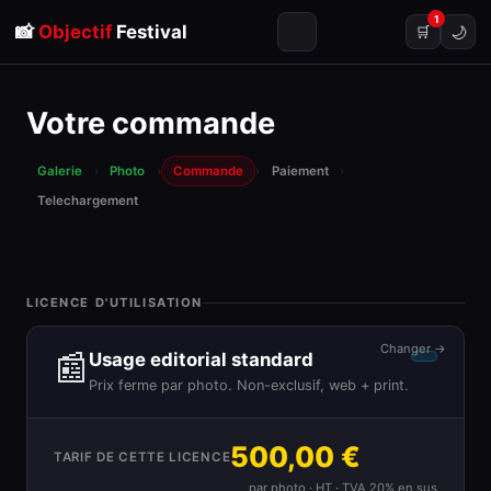
1
📸
Objectif
Festival
🌙
🛒
Votre commande
Galerie
›
Photo
›
Commande
›
Paiement
›
Telechargement
LICENCE D'UTILISATION
Changer →
📰
Usage editorial standard
Prix ferme par photo. Non-exclusif, web + print.
500,00 €
TARIF DE CETTE LICENCE
par photo · HT · TVA 20% en sus