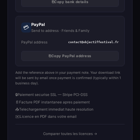
⎘
Copy bank details
PayPal
💳
Send to address · Friends & Family
PayPal address
contact@objectiffestival.fr
⎘
Copy PayPal address
Add the reference above in your payment note. Your download link
will be sent by email once payment is confirmed (typically within 1
business day).
🔒
Paiement securise SSL — Stripe PCI-DSS
📄
Facture PDF instantanee apres paiement
📥
Telechargement immediat haute resolution
✉️
Licence en PDF dans votre email
Comparer toutes les licences →