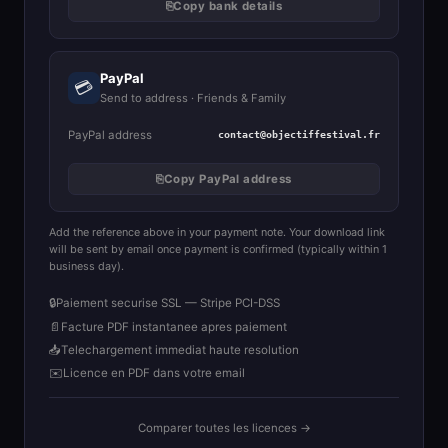
⎘
Copy bank details
PayPal
💳
Send to address · Friends & Family
PayPal address
contact@objectiffestival.fr
⎘
Copy PayPal address
Add the reference above in your payment note. Your download link
will be sent by email once payment is confirmed (typically within 1
business day).
🔒
Paiement securise SSL — Stripe PCI-DSS
📄
Facture PDF instantanee apres paiement
📥
Telechargement immediat haute resolution
✉️
Licence en PDF dans votre email
Comparer toutes les licences →