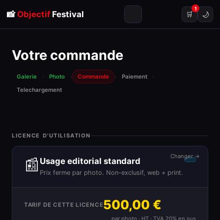
1
📸
Objectif
Festival
🌙
🛒
Votre commande
Galerie
›
Photo
›
Commande
›
Paiement
›
Telechargement
LICENCE D'UTILISATION
Changer →
📰
Usage editorial standard
Prix ferme par photo. Non-exclusif, web + print.
500,00 €
TARIF DE CETTE LICENCE
par photo · HT · TVA 20% en sus