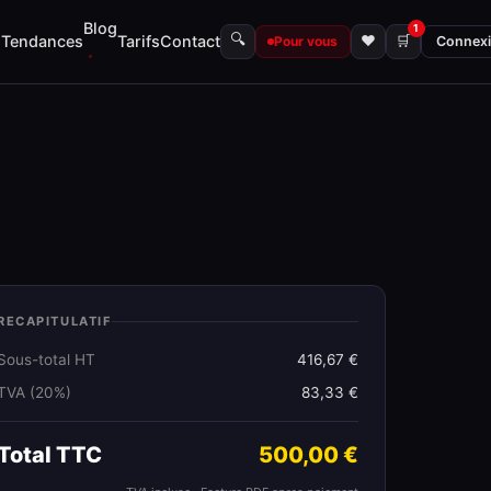
Blog
1
🔍
s
Tendances
Tarifs
Contact
♥
🛒
Pour vous
Connex
RECAPITULATIF
Sous-total HT
416,67 €
TVA (20%)
83,33 €
Total TTC
500,00 €