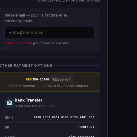
TVA incluse · Facture PDF apres paiement
Votre email
— pour la facture et le
telechargement.
Creer un compte
pour gerer vos achats.
OTHER PAYMENT OPTIONS
REF
⎘
Copy ref
IMG-23998
Sophie Marceau — 18 04 2026 / Sophie Marceau
Bank Transfer
🏦
SEPA wire transfer · EUR
IBAN
FR76 1652 8001 6100 0126 7401 053
BIC
SMOEFRP1
Name
Brice Anxionnaz