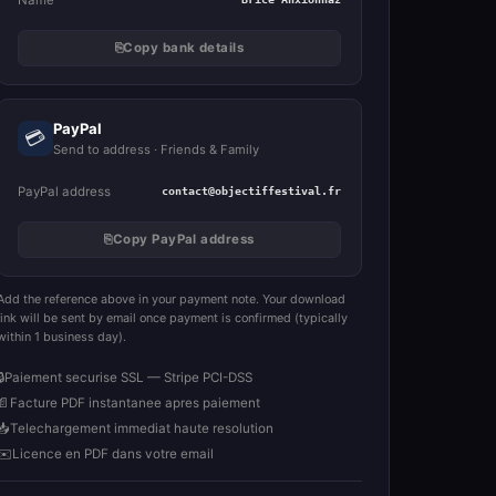
⎘
Copy bank details
PayPal
💳
Send to address · Friends & Family
PayPal address
contact@objectiffestival.fr
⎘
Copy PayPal address
Add the reference above in your payment note. Your download
link will be sent by email once payment is confirmed (typically
within 1 business day).
🔒
Paiement securise SSL — Stripe PCI-DSS
📄
Facture PDF instantanee apres paiement
📥
Telechargement immediat haute resolution
✉️
Licence en PDF dans votre email