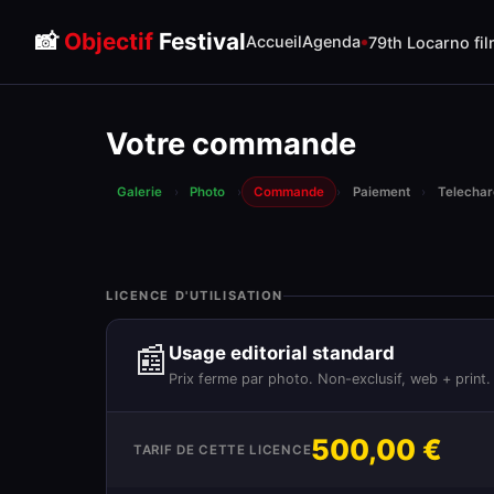
📸
Objectif
Festival
Accueil
Agenda
79th Locarno fil
Votre commande
Galerie
›
Photo
›
Commande
›
Paiement
›
Telecha
LICENCE D'UTILISATION
📰
Usage editorial standard
Prix ferme par photo. Non-exclusif, web + print.
500,00 €
TARIF DE CETTE LICENCE