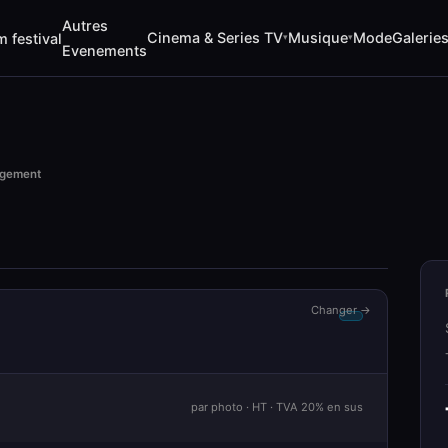
Autres
Cinema & Series TV
Musique
Mode
Galerie
m festival
▾
▾
Evenements
rgement
Changer →
par photo · HT · TVA 20% en sus