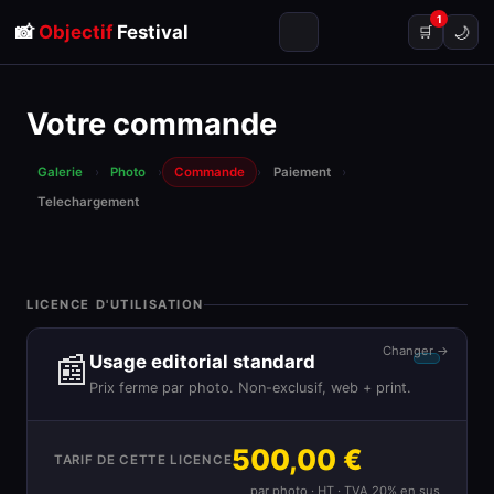
1
📸
Objectif
Festival
🌙
🛒
Votre commande
Galerie
›
Photo
›
Commande
›
Paiement
›
Telechargement
LICENCE D'UTILISATION
Changer →
📰
Usage editorial standard
Prix ferme par photo. Non-exclusif, web + print.
500,00 €
TARIF DE CETTE LICENCE
par photo · HT · TVA 20% en sus