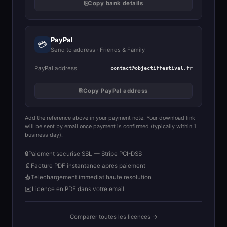
⎘
Copy bank details
PayPal
💳
Send to address · Friends & Family
PayPal address
contact@objectiffestival.fr
⎘
Copy PayPal address
Add the reference above in your payment note. Your download link
will be sent by email once payment is confirmed (typically within 1
business day).
🔒
Paiement securise SSL — Stripe PCI-DSS
📄
Facture PDF instantanee apres paiement
📥
Telechargement immediat haute resolution
✉️
Licence en PDF dans votre email
Comparer toutes les licences →