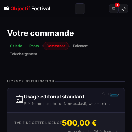
1
📸
Objectif
Festival
🌙
🛒
Votre commande
Galerie
›
Photo
›
Commande
›
Paiement
›
Telechargement
LICENCE D'UTILISATION
Changer →
📰
Usage editorial standard
Prix ferme par photo. Non-exclusif, web + print.
500,00 €
TARIF DE CETTE LICENCE
par photo · HT · TVA 20% en sus