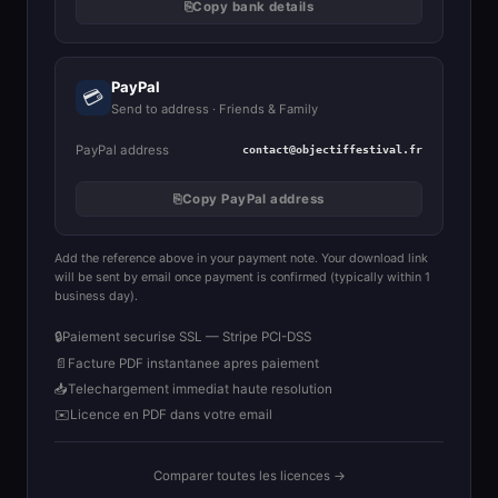
⎘
Copy bank details
PayPal
💳
Send to address · Friends & Family
PayPal address
contact@objectiffestival.fr
⎘
Copy PayPal address
Add the reference above in your payment note. Your download link
will be sent by email once payment is confirmed (typically within 1
business day).
🔒
Paiement securise SSL — Stripe PCI-DSS
📄
Facture PDF instantanee apres paiement
📥
Telechargement immediat haute resolution
✉️
Licence en PDF dans votre email
Comparer toutes les licences →