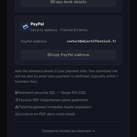
⎘
Copy bank details
PayPal
💳
Send to address · Friends & Family
PayPal address
contact@objectiffestival.fr
⎘
Copy PayPal address
Add the reference above in your payment note. Your download link
will be sent by email once payment is confirmed (typically within 1
business day).
🔒
Paiement securise SSL — Stripe PCI-DSS
📄
Facture PDF instantanee apres paiement
📥
Telechargement immediat haute resolution
✉️
Licence en PDF dans votre email
Comparer toutes les licences →