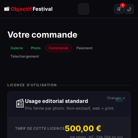
1
📸
Objectif
Festival
🌙
🛒
Votre commande
Galerie
›
Photo
›
Commande
›
Paiement
›
Telechargement
LICENCE D'UTILISATION
Changer →
📰
Usage editorial standard
Prix ferme par photo. Non-exclusif, web + print.
500,00 €
TARIF DE CETTE LICENCE
par photo · HT · TVA 20% en sus